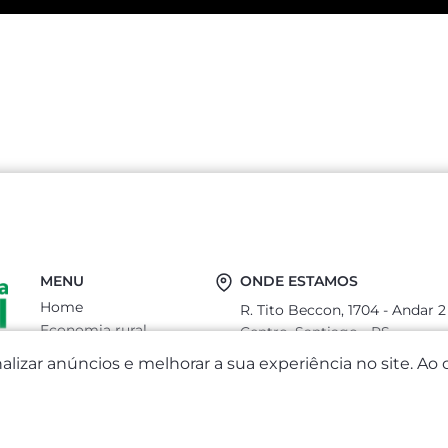
MENU
ONDE ESTAMOS
Home
R. Tito Beccon, 1704 - Andar 2
Economia rural
Centro, Santiago - RS
Sobre
CEP: 97700-400
lizar anúncios e melhorar a sua experiência no site. A
Serviços
economiarural@outlook.com
Notícias
nicolaagronegocios@gmail.