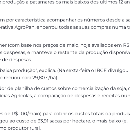
de produção a patamares os mais baixos dos ultimos 12 a
em por caracteristica acompanhar os números desde a sa
rativa AgroPan, encerrou todas as suas compras numa 
lher (com base nos preços de maio, hoje avaliados em R$
as despesas, e manteve o restante da produção disponíve
re de despesas.
ixa produção", explica. (Na sexta-feira o IBGE divulgou
recuou para 29,80 s/há).
ador de planilha de custos sobre comercialização da soja, 
ícias Agrícolas, a comparação de despesas e receitas n
res de R$ 100/maio) para cobrir os custos totais da produç
u ao custo de 33,91 sacas por hectare, o mais baixo (e,
omo produtor rural.