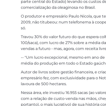
parte central do Estado) levando os custos 
comercialização da oleaginosa no Brasil.
O produtor e empresário Paulo Nicola, que t
2009, não titubeou: num telefonema à coope
só.
Travou 30% do valor futuro do que espera co
100/saca), com lucro de 27% sobre a média d
vendas a futuro - mas, agora, com receita liv
-- "Um lucro excepcional, mesmo em ano de ba
média do produção em todo o Estado gaúcho 
Autor de livros sobre gestão financeira, e cri
empresário fez, com exclusividade para o Not
lavoura de 500 hectares.
Nessa área, ele investiu 16.955 sacas (ao valo
com a relação de custo-venda nas mãos, chego
portanto), o mais lucrativo) de sua história c