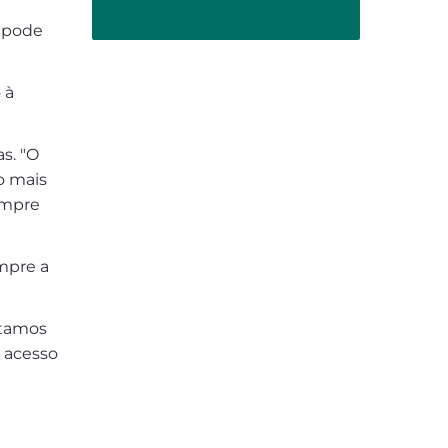
a pode
 à
as. "O
o mais
empre
empre a
stamos
r acesso