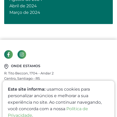
Abril de 2024
Março de 2024
ONDE ESTAMOS
R. Tito Beccon, 1704 - Andar 2
Centro, Santiago - RS
CEP: 97700-400
Este site informa:
usamos cookies para
economiarural@outlook.com
personalizar anúncios e melhorar a sua
nicolaagronegocios@gmail.com
experiência no site. Ao continuar navegando,
você concorda com a nossa
Política de
3251-2690
(55)
Privacidade
.