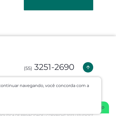
3251-2690
(55)
(55) 99635-1379
o continuar navegando, você concorda com a
com
WhatsApp
POLÍTICA DE PRIVACIDADE
| COPYRIGHT 2023 |
STUDIOGT