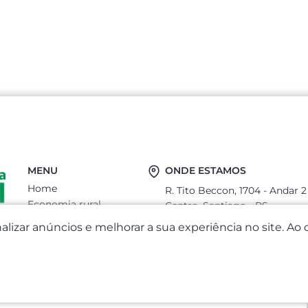
MENU
ONDE ESTAMOS
Home
R. Tito Beccon, 1704 - Andar 2
Economia rural
Centro, Santiago - RS
Sobre
CEP: 97700-400
lizar anúncios e melhorar a sua experiência no site. A
Serviços
economiarural@outlook.com
Notícias
nicolaagronegocios@gmail.