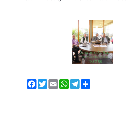
Captura-de-Tela-
2015-09-07-às-
19.50.55
Facebook
Twitter
Email
WhatsApp
Telegram
Share