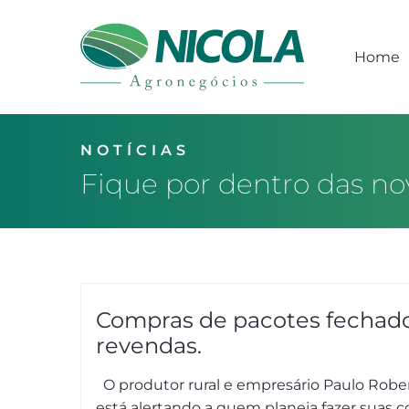
Home
NOTÍCIAS
Fique por dentro das no
Compras de pacotes fechad
revendas.
O produtor rural e empresário Paulo Rober
está alertando a quem planeja fazer suas 