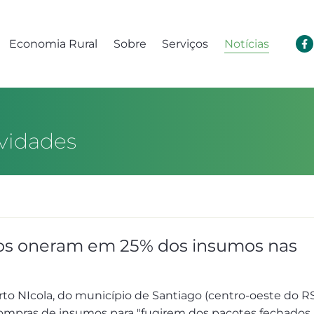
Economia Rural
Sobre
Serviços
Notícias
vidades
os oneram em 25% dos insumos nas
to NIcola, do município de Santiago (centro-oeste do RS
compras de insumos para "fugirem dos pacotes fechados,