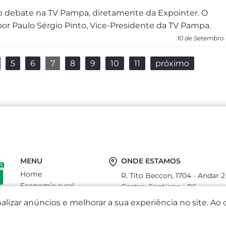
do debate na TV Pampa, diretamente da Expointer. O
r Paulo Sérgio Pinto, Vice-Presidente da TV Pampa.
10 de Setembro 
5
6
7
8
9
10
11
próximo
MENU
ONDE ESTAMOS
Home
R. Tito Beccon, 1704 - Andar 2
Economia rural
Centro, Santiago - RS
Sobre
CEP: 97700-400
lizar anúncios e melhorar a sua experiência no site. A
Serviços
economiarural@outlook.com
Notícias