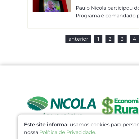
Paulo Nicola participou 
Programa é comandado po
anterior
1
2
3
4
Este site informa:
usamos cookies para persona
nossa
Política de Privacidade
.