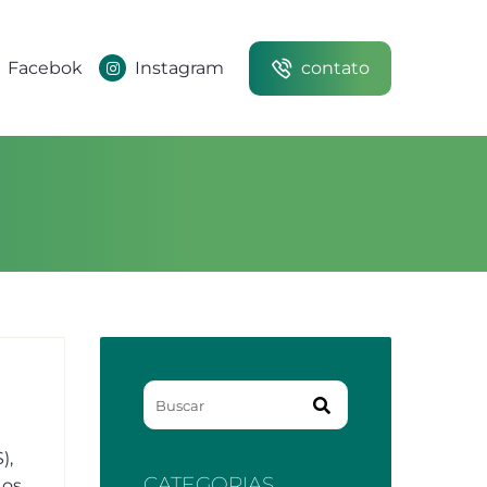
Facebok
Instagram
contato
),
CATEGORIAS
 os