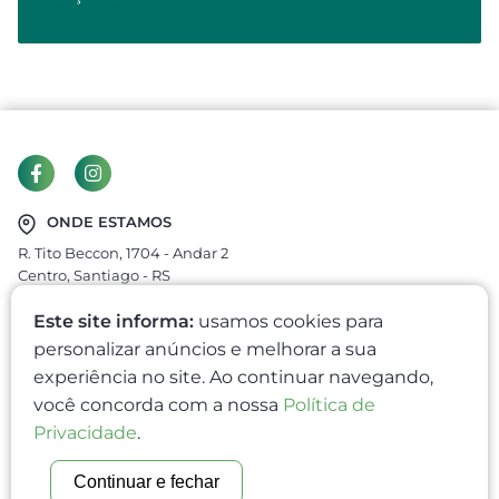
ONDE ESTAMOS
R. Tito Beccon, 1704 - Andar 2
Centro, Santiago - RS
CEP: 97700-400
Este site informa:
usamos cookies para
economiarural@outlook.com
personalizar anúncios e melhorar a sua
nicolaagronegocios@gmail.com
experiência no site. Ao continuar navegando,
você concorda com a nossa
Política de
3251-2690
(55)
Privacidade
.
(55) 99635-1379
Continuar e fechar